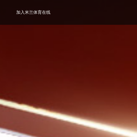
加入米兰体育在线